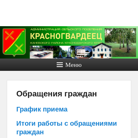
Администра
сельског
поселени
Красногвар
Меню
Каневско
района.
Официаль
Обращения граждан
сайт.
График приема
Официальный сайт Красногвар
Итоги работы с обращениями
сельского поселения
граждан