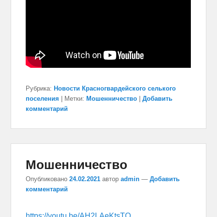
Рубрика:
Новости Красногвардейского селького
поселения
|
Метки:
Мошенничество
|
Добавить
комментарий
Мошенничество
Опубликовано
24.02.2021
автор
admin
—
Добавить
комментарий
https://youtu.be/AH2LAeKtsTQ