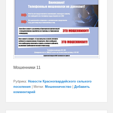
Мошенники 11
Рубрика:
Новости Красногвардейского селького
поселения
|
Метки:
Мошенничество
|
Добавить
комментарий