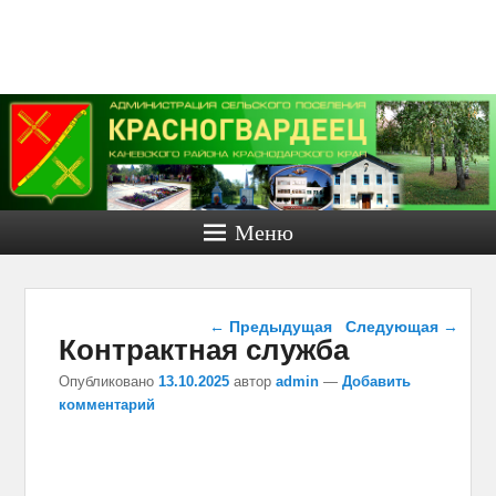
Администра
сельског
поселени
Красногвар
Меню
Каневско
района.
Навигация по записям
Официаль
←
Предыдущая
Следующая
→
Контрактная служба
сайт.
Опубликовано
13.10.2025
автор
admin
—
Добавить
комментарий
Официальный сайт Красногвар
сельского поселения