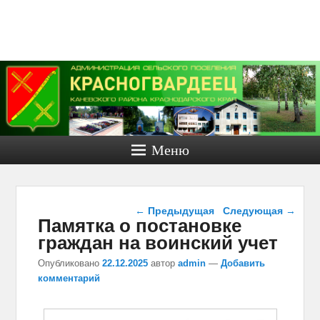
Администра
сельског
поселени
Красногвар
Меню
Каневско
района.
Навигация по записям
Официаль
←
Предыдущая
Следующая
→
Памятка о постановке
граждан на воинский учет
сайт.
Опубликовано
22.12.2025
автор
admin
—
Добавить
Официальный сайт Красногвар
комментарий
сельского поселения