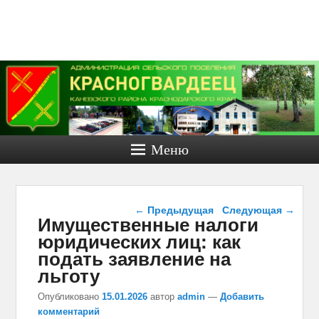
Администра
сельског
поселени
Красногвар
Меню
Каневско
района.
Навигация по записям
Официаль
←
Предыдущая
Следующая
→
Имущественные налоги
юридических лиц: как
сайт.
подать заявление на
Официальный сайт Красногвар
льготу
сельского поселения
Опубликовано
15.01.2026
автор
admin
—
Добавить
комментарий