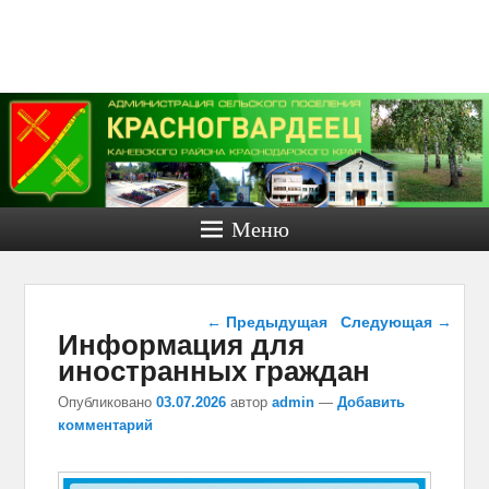
Администра
сельског
поселени
Красногвар
Меню
Каневско
района.
Навигация по записям
Официаль
←
Предыдущая
Следующая
→
Информация для
иностранных граждан
сайт.
Опубликовано
03.07.2026
автор
admin
—
Добавить
Официальный сайт Красногвар
комментарий
сельского поселения